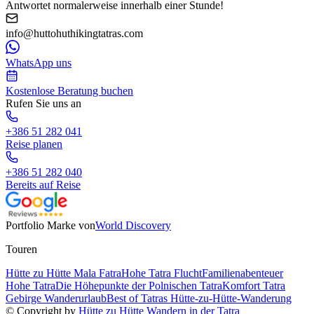
Antwortet normalerweise innerhalb einer Stunde!
info@huttohuthikingtatras.com
WhatsApp uns
Kostenlose Beratung buchen
Rufen Sie uns an
+386 51 282 041
Reise planen
+386 51 282 040
Bereits auf Reise
Portfolio Marke von
World Discovery
Touren
Hütte zu Hütte Mala Fatra
Hohe Tatra Flucht
Familienabenteuer
Hohe Tatra
Die Höhepunkte der Polnischen Tatra
Komfort Tatra
Gebirge Wanderurlaub
Best of Tatras Hütte-zu-Hütte-Wanderung
© Copyright by
Hütte zu Hütte Wandern in der Tatra