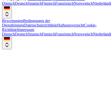
Dänisch
Deutsch
Spanisch
Finnisch
Französisch
Norwegisch
Niederländ
Bewertungen
Bedingungen der
Dienstleistung
Datenschutzrichtlinie
Haftungsverzicht
Cookie-
Richtlinie
Impressum
Dänisch
Deutsch
Spanisch
Finnisch
Französisch
Norwegisch
Niederländ