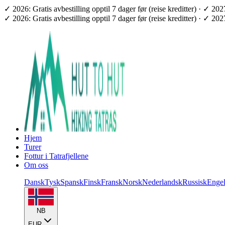
✓ 2026: Gratis avbestilling opptil 7 dager før (reise kreditter) · ✓ 2
✓ 2026: Gratis avbestilling opptil 7 dager før (reise kreditter) · ✓ 2
Hjem
Turer
Fottur i Tatrafjellene
Om oss
Dansk
Tysk
Spansk
Finsk
Fransk
Norsk
Nederlandsk
Russisk
Enge
NB
EUR