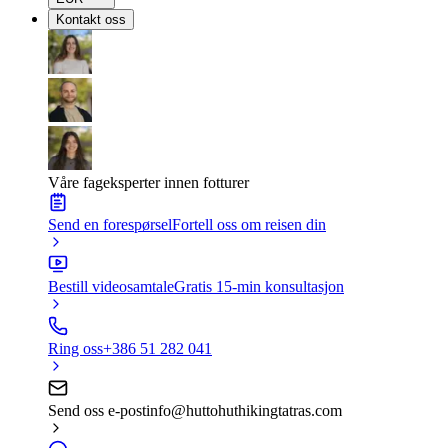
Kontakt oss
Våre fageksperter innen fotturer
Send en forespørsel
Fortell oss om reisen din
Bestill videosamtale
Gratis 15-min konsultasjon
Ring oss
+386 51 282 041
Send oss e-post
info@huttohuthikingtatras.com