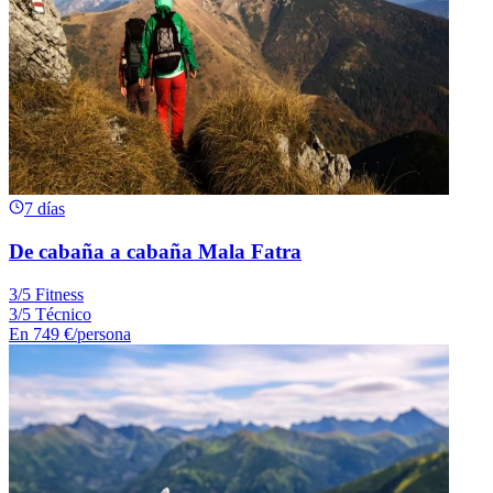
7 días
De cabaña a cabaña Mala Fatra
3/5 Fitness
3/5 Técnico
En
749 €
/persona