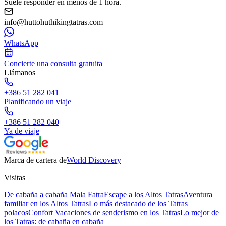
Suele responder en menos de 1 hora.
info@huttohuthikingtatras.com
WhatsApp
Concierte una consulta gratuita
Llámanos
+386 51 282 041
Planificando un viaje
+386 51 282 040
Ya de viaje
Marca de cartera de
World Discovery
Visitas
De cabaña a cabaña Mala Fatra
Escape a los Altos Tatras
Aventura
familiar en los Altos Tatras
Lo más destacado de los Tatras
polacos
Confort Vacaciones de senderismo en los Tatras
Lo mejor de
los Tatras: de cabaña en cabaña