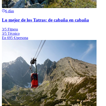
6 días
Lo mejor de los Tatras: de cabaña en cabaña
3/5 Fitness
3/5 Técnico
En
695 €
/persona