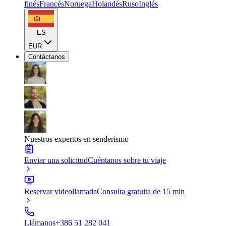
finés
Francés
Noruega
Holandés
Ruso
Inglés
ES
EUR
Contáctanos
Nuestros expertos en senderismo
Enviar una solicitud
Cuéntanos sobre tu viaje
Reservar videollamada
Consulta gratuita de 15 min
Llámanos
+386 51 282 041