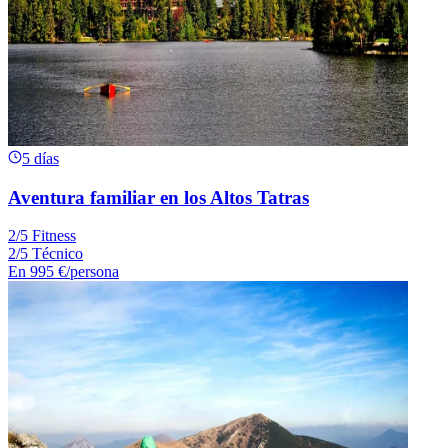
5 días
Aventura familiar en los Altos Tatras
2/5 Fitness
2/5 Técnico
En
995 €
/persona