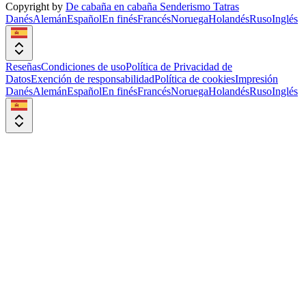
Copyright by
De cabaña en cabaña Senderismo Tatras
Danés
Alemán
Español
En finés
Francés
Noruega
Holandés
Ruso
Inglés
Reseñas
Condiciones de uso
Política de Privacidad de
Datos
Exención de responsabilidad
Política de cookies
Impresión
Danés
Alemán
Español
En finés
Francés
Noruega
Holandés
Ruso
Inglés