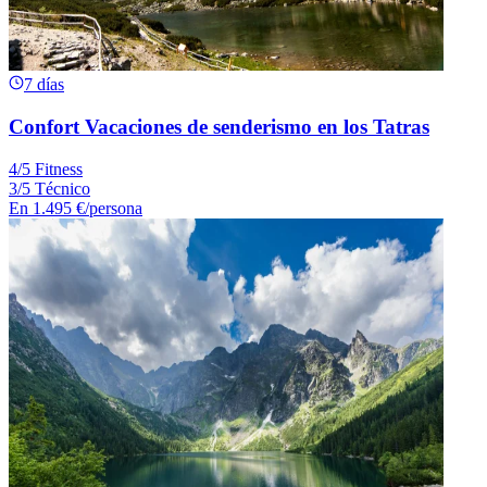
7 días
Confort Vacaciones de senderismo en los Tatras
4/5 Fitness
3/5 Técnico
En
1.495 €
/persona