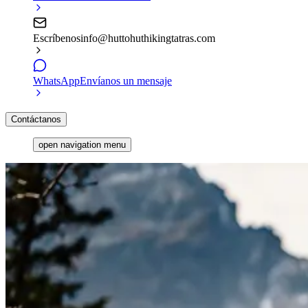
Escríbenos
info@huttohuthikingtatras.com
WhatsApp
Envíanos un mensaje
Contáctanos
open navigation menu