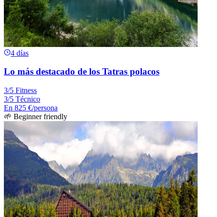
4 días
Lo más destacado de los Tatras polacos
3/5 Fitness
3/5 Técnico
En
825 €
/persona
🌱 Beginner friendly