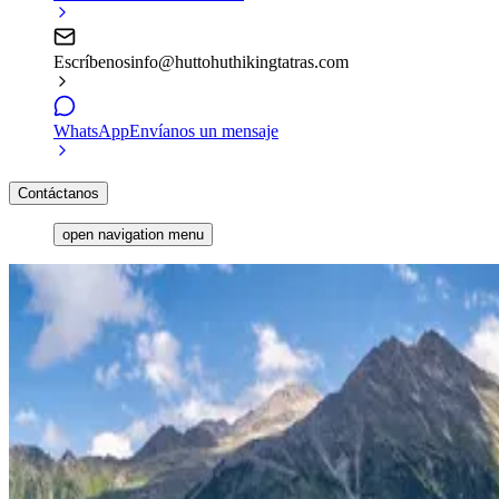
Escríbenos
info@huttohuthikingtatras.com
WhatsApp
Envíanos un mensaje
Contáctanos
open navigation menu