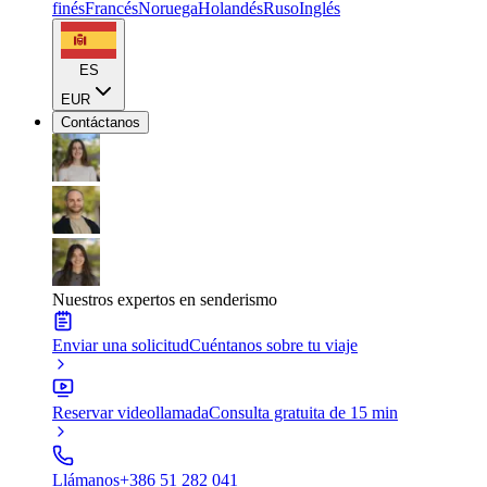
finés
Francés
Noruega
Holandés
Ruso
Inglés
ES
EUR
Contáctanos
Nuestros expertos en senderismo
Enviar una solicitud
Cuéntanos sobre tu viaje
Reservar videollamada
Consulta gratuita de 15 min
Llámanos
+386 51 282 041