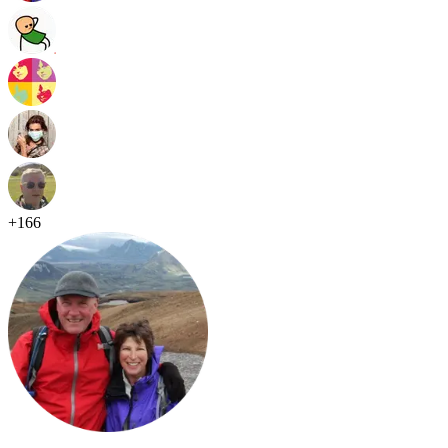
+
166